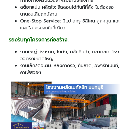
กำกับภาษีครบถ้วนสำหรับงานโครงการ
สต็อกแน่น ผลิตไว: รีดลอนได้ทันทีที่สั่ง ไม่ต้องรอ
นานจนเสียฤกษ์งาน
One-Stop Service: มีแป สกรู ซิลิโคน ลูกหมุน และ
แผ่นใส ครบจบในที่เดียว
รองรับทุกโครงการก่อสร้าง:
งานใหญ่: โรงงาน, โกดัง, คลังสินค้า, ตลาดสด, โรง
จอดรถขนาดใหญ่
งานเล็ก/ต่อเติม: หลังคาครัว, กันสาด, อพาร์ทเม้นท์,
คาเฟ่สวยๆ