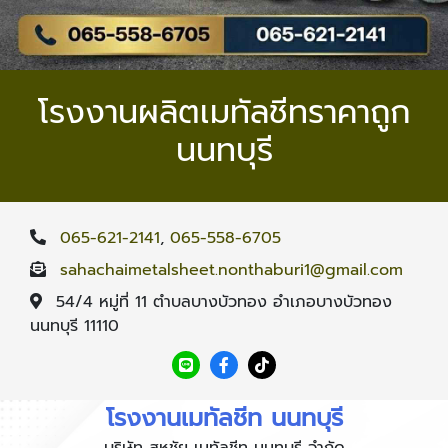
โรงงานผลิตเมทัลชีทราคาถูก
นนทบุรี
065-621-2141
,
065-558-6705
sahachaimetalsheet.nonthaburi1@gmail.com
54/4 หมู่ที่ 11 ตำบลบางบัวทอง อำเภอบางบัวทอง
นนทบุรี 11110
โรงงานเมทัลชีท นนทบุรี