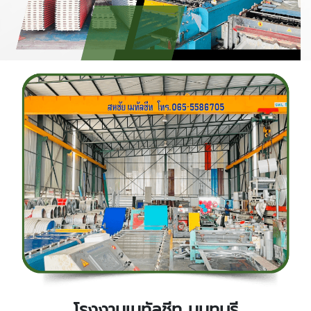
โรงงานเมทัลชีท นนทบุรี