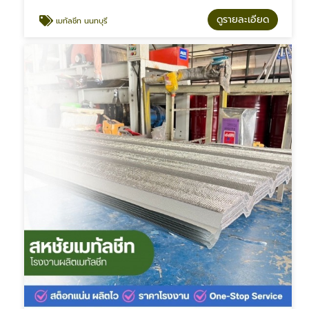
ดูรายละเอียด
เมทัลชีท นนทบุรี