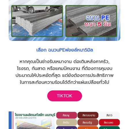
เลือก ฉนวนPEฟอยล์หนา5มิล
หากคุณเป็นช่างรับเหมางาน ต่อเติมหลังคาครัว,
โรงรถ, กันสาด หรือแคมป์คนงาน ที่ต้องการคุมงบ
ประมาณให้ประหยัดที่สุด แต่ยังต้องการประสิทธิภาพ
ในการสะท้อนความร้อนได้ดีกว่าแผ่นเปลือยทั่วไป
TIKTOK