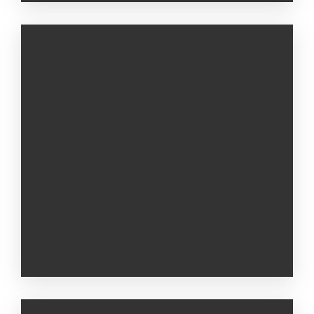
เมทัลชีทราคาถูก นนทบุรี