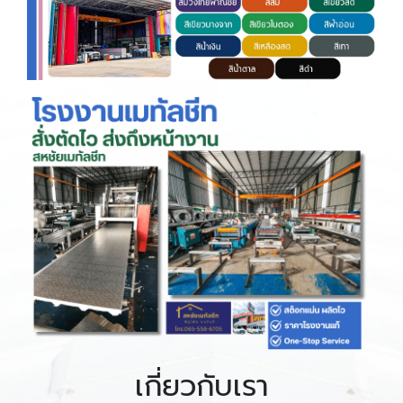
เกี่ยวกับเรา