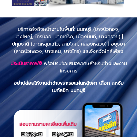
บริการส่งถึงหน้างานในพื้นที่: นนทบุรี (บางบัวทอง,
บางใหญ่, ไทรน้อย, ปากเกร็ด, เมืองนนท์, บางกรวย) |
ปทุมธานี (ลาดหลุมแก้ว, สามโคก, คลองหลวง) | อยุธยา
(ลาดบัวหลวง, บางเลน, บางไทร) และจังหวัดใกล้เคียง
ประเมินราคาฟรี!
พร้อมรับข้อเสนอพิเศษสำหรับช่างและงาน
โครงการ
อย่าปล่อยให้งานล่าช้าเพราะรอแผ่นหลังคา เลือก สหชัย
เมทัลชีท นนทบุรี