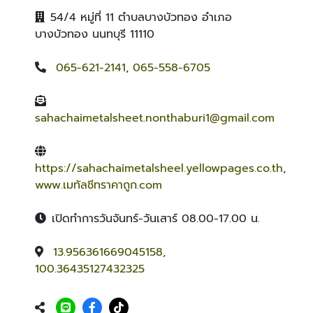
54/4 หมู่ที่ 11 ตำบลบางบัวทอง อำเภอ
บางบัวทอง นนทบุรี 11110
065-621-2141
,
065-558-6705
sahachaimetalsheet.nonthaburi1@gmail.com
https://sahachaimetalsheel.yellowpages.co.th
,
www.เมทัลชีทราคาถูก.com
เปิดทำการวันจันทร์-วันเสาร์ 08.00-17.00 น.
13.956361669045158,
100.36435127432325