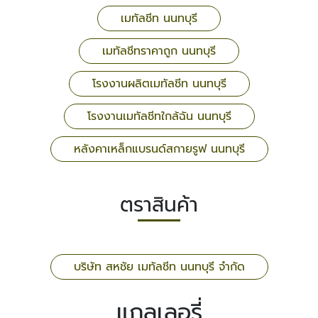
เมทัลชีท นนทบุรี
เมทัลชีทราคาถูก นนทบุรี
โรงงานผลิตเมทัลชีท นนทบุรี
โรงงานเมทัลชีทใกล้ฉัน นนทบุรี
หลังคาเหล็กแบรนด์สกายรูฟ นนทบุรี
ตราสินค้า
บริษัท สหชัย เมทัลชีท นนทบุรี จำกัด
แกลเลอรี่