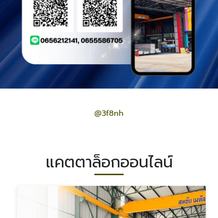
@3f8nh
แคตตาล็อกออนไลน์