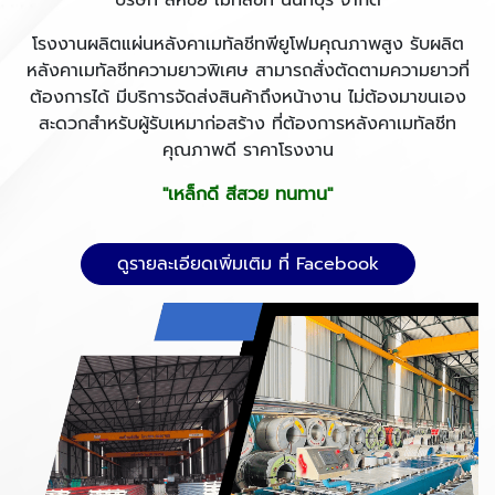
บริษัท สหชัย เมทัลชีท นนทบุรี จำกัด
โรงงานผลิตแผ่นหลังคาเมทัลชีทพียูโฟมคุณภาพสูง รับผลิต
หลังคาเมทัลชีทความยาวพิเศษ สามารถสั่งตัดตามความยาวที่
ต้องการได้ มีบริการจัดส่งสินค้าถึงหน้างาน ไม่ต้องมาขนเอง
สะดวกสำหรับผู้รับเหมาก่อสร้าง ที่ต้องการหลังคาเมทัลชีท
คุณภาพดี ราคาโรงงาน
"เหล็กดี สีสวย ทนทาน"
ดูรายละเอียดเพิ่มเติม ที่ Facebook