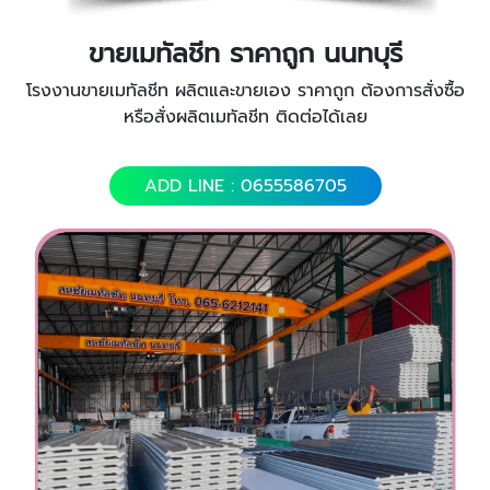
ขายเมทัลชีท ราคาถูก นนทบุรี
โรงงานขายเมทัลชีท ผลิตและขายเอง ราคาถูก ต้องการสั่งซื้อ
หรือสั่งผลิตเมทัลชีท ติดต่อได้เลย
ADD LINE : 0655586705