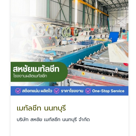
เมทัลชีท นนทบุรี
บริษัท สหชัย เมทัลชีท นนทบุรี จำกัด